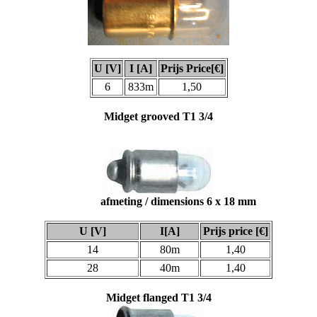
U [V]
I [A]
Prijs Price[€]
6
833m
1,50
Midget grooved T1 3/4
afmeting / dimensions 6 x 18 mm
U [V]
I[A]
Prijs price [€]
14
80m
1,40
28
40m
1,40
Midget flanged T1 3/4