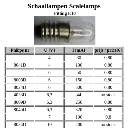
Schaallampen Scalelamps
Fitti
ng E10
Philips nr
U [V]
I [mA]
prijs / price[€]
4
30
0,80
8041D
4
100
0,80
6
50
0,80
8008D
6
150
0,80
8024D
6
300
0,80
4033D
6,3
44
no stock
8009D
6,3
250
0,80
8045D
6,3
320
0,80
7
100
0,8
8034D
10
200
no stock