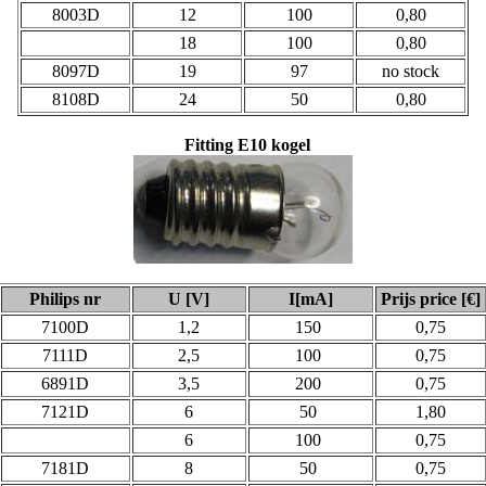
8003D
12
100
0,80
18
100
0,80
8097D
19
97
no stock
8108D
24
50
0,80
Fitting
E10 k
o
gel
Philips nr
U [V]
I[mA]
Prijs price [€]
7100D
1,2
150
0,75
7111D
2,5
100
0,75
6891D
3,5
200
0,75
7121D
6
50
1,80
6
100
0,75
7181D
8
50
0,75