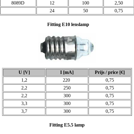
8089D
12
100
2,50
24
50
0,75
Fitting
E10 lenslamp
U [V]
I [mA]
Prijs / price [€]
1,2
220
0,75
2,2
250
0,75
2,2
300
0,75
3,3
300
0,75
3,7
300
0,75
Fitting
E5.5 lamp