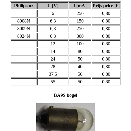
Philips nr
U [V]
I [mA]
Prijs price [€]
6
250
0,80
8008N
6,3
150
0,80
8009N
6,3
250
0,80
8024N
6,3
300
0,80
12
100
0,80
14
80
0,80
24
50
0,80
28
40
0,80
37,5
50
0,80
55
50
0,80
BA9S kogel