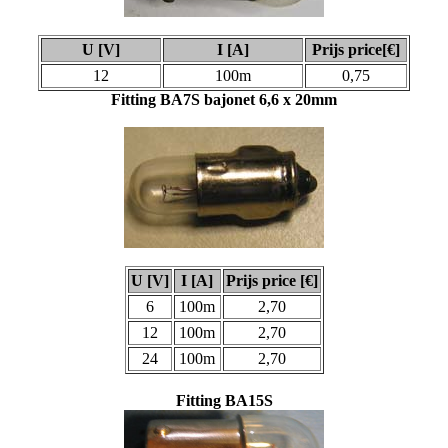
U [V]
I [A]
Prijs price[€]
12
100m
0,75
Fitting BA7S bajonet 6,6 x 20mm
U [V]
I [A]
Prijs price [€]
6
100m
2,70
12
100m
2,70
24
100m
2,70
Fitting BA15S