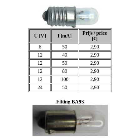
Prijs / price
U [V]
I [mA]
[€]
6
50
2,90
12
40
2,90
12
50
2,90
12
80
2,90
12
100
2,90
24
50
2,90
Fitting BA9S