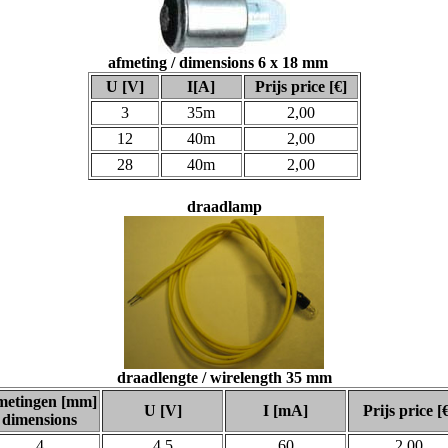
afmeting / dimensions 6 x 18 mm
U [V]
I[A]
Prijs price [€]
3
35m
2,00
12
40m
2,00
28
40m
2,00
draadlamp
draadlengte / wirelength 35 mm
metingen [mm]
U [V]
I [mA]
Prijs price [
dimensions
4
4,5
60
2,00